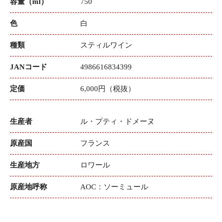
容量（ml）
750
色
白
種類
スティルワイン
JANコード
4986616834399
定価
6,000円（税抜）
生産者
ル・プティ・ドメーヌ
原産国
フランス
生産地方
ロワール
原産地呼称
AOC：ソーミュール