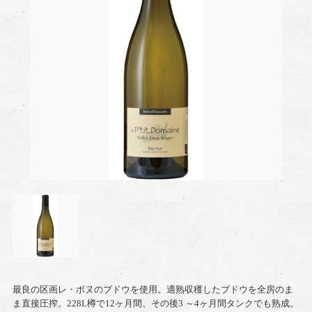
最良の区画レ・ボヌのブドウを使用。適熟収穫したブドウを全房のま
ま直接圧搾。228L樽で12ヶ月間、その後3 ～4ヶ月間タンクでも熟成。