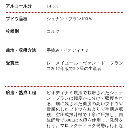
アルコール分
14.5%
ブドウ品種
シュナン・ブラン100％
栓種別
コルク
栽培・収穫方法
手摘み / ビオディナミ
受賞歴
レ・メイユール・ヴァン・ド・フラン
ス2017年版で3ツ星の生産者
醸造・熟成工程
ビオディナミ農法で栽培されたシュナ
ン・ブランは幾度かに分けて収穫され
る。畑に残された糖度の高いブドウや
貴腐化したブドウを粒よりで手摘み収
穫。空圧式搾汁機で丁寧に圧搾し、自
生酵母で600Lの木樽を使用し、発酵を
行う。マロラクティック発酵は行わな