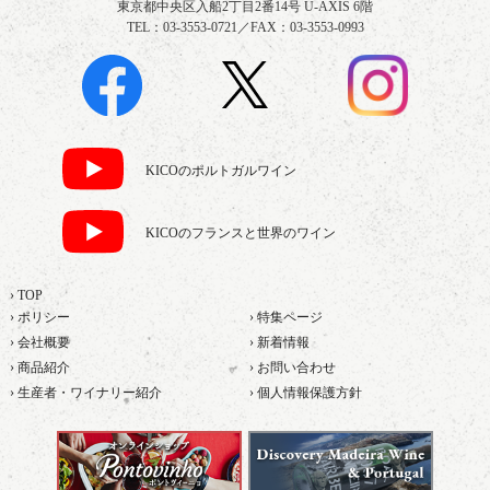
東京都中央区入船2丁目2番14号 U-AXIS 6階
TEL：03-3553-0721／FAX：03-3553-0993
KICOのポルトガルワイン
KICOのフランスと世界のワイン
› TOP
› ポリシー
› 特集ページ
› 会社概要
› 新着情報
› 商品紹介
› お問い合わせ
› 生産者・ワイナリー紹介
› 個人情報保護方針