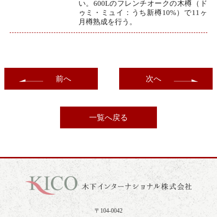
い。600Lのフレンチオークの木樽（ド
ゥミ・ミュイ：うち新樽10%）で11ヶ
月樽熟成を行う。
前へ
次へ
一覧へ戻る
〒104-0042