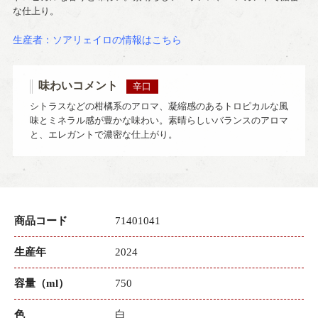
な仕上り。
生産者：ソアリェイロの情報はこちら
味わいコメント
辛口
シトラスなどの柑橘系のアロマ、凝縮感のあるトロピカルな風
味とミネラル感が豊かな味わい。素晴らしいバランスのアロマ
と、エレガントで濃密な仕上がり。
商品コード
71401041
生産年
2024
容量（ml）
750
色
白