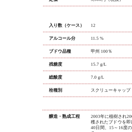
入り数（ケース）
12
アルコール分
11.5 %
ブドウ品種
甲州 100％
残糖度
15.7 g/L
総酸度
7.0 g/L
栓種別
スクリューキャップ
醸造・熟成工程
2003年に植樹され
穫されたブドウを即
40日間、15～1