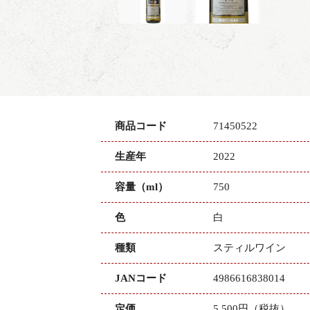
商品コード
71450522
生産年
2022
容量（ml）
750
色
白
種類
スティルワイン
JANコード
4986616838014
定価
5,500円（税抜）