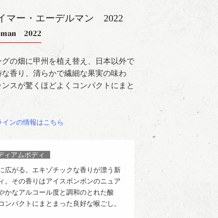
イマー・エーデルマン
2022
delman 2022
ングの畑に甲州を植え替え、日本以外で
特な香り、清らかで繊細な果実の味わ
ランスが驚くほどよくコンパクトにまと
ラインの情報はこちら
ディアムボディ
に広がる。エキゾチックな香りが漂う新
ィ。その香りはアイスボンボンのニュア
やかなアルコール度と調和のとれた酸
コンパクトにまとまった良好な喉ごし。