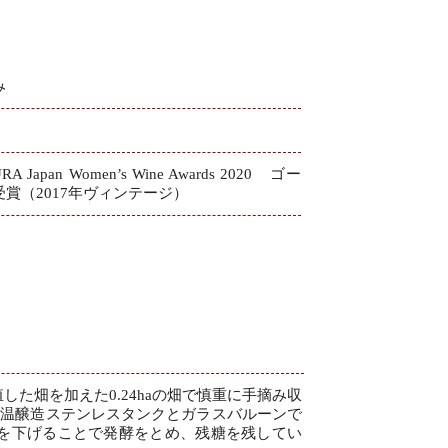
み
本
RA Japan Women’s Wine Awards 2020 ゴー
受賞（2017年ヴィンテージ）
殖した畑を加えた0.24haの畑で慎重に手摘み収
の低温醸造ステンレスタンクとガラスバルーンで
度を下げることで発酵をとめ、残糖を残してい