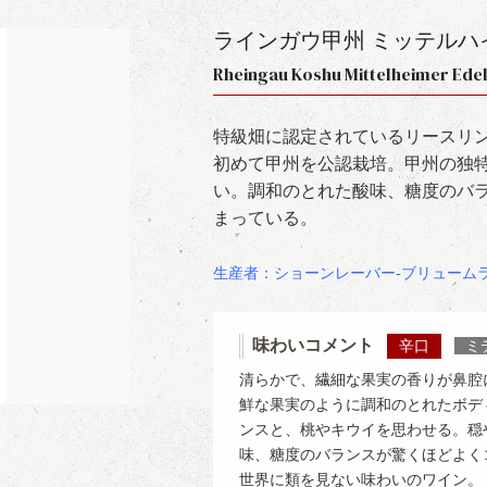
ラインガウ甲州 ミッテルハ
Rheingau Koshu Mittelheimer E
特級畑に認定されているリースリ
初めて甲州を公認栽培。甲州の独
い。調和のとれた酸味、糖度のバ
まっている。
生産者：ショーンレーバー-ブリューム
味わいコメント
辛口
ミ
清らかで、繊細な果実の香りが鼻腔
鮮な果実のように調和のとれたボデ
ンスと、桃やキウイを思わせる。穏
味、糖度のバランスが驚くほどよく
世界に類を見ない味わいのワイン。