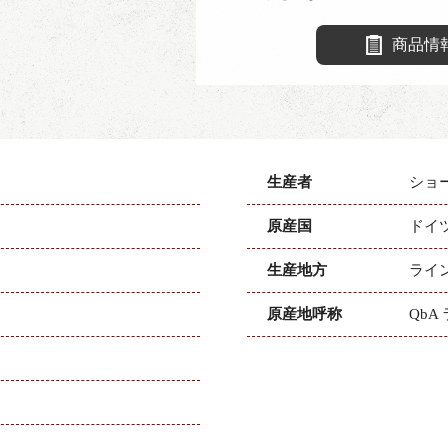
商品情
生産者
ショ
原産国
ドイ
生産地方
ライ
原産地呼称
QbA