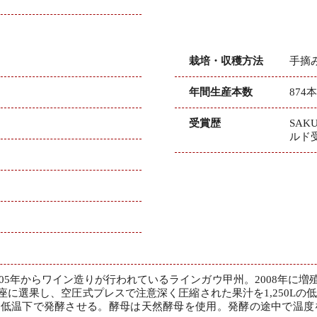
栽培・収穫方法
手摘
年間生産本数
874
受賞歴
SAKU
ルド
2005年からワイン造りが行われているラインガウ甲州。2008年に増
座に選果し、空圧式プレスで注意深く圧縮された果汁を1,250L
6度の低温下で発酵させる。酵母は天然酵母を使用。発酵の途中で温