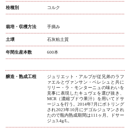
栓種別
コルク
栽培・収穫方法
手摘み
土壌
石灰粘土質
年間生産本数
600本
醸造・熟成工程
ジュリエット・アルプが従兄弟のラフ
ァエルとヴァンサン・ベレシュと共に
リリー・ラ・モンターニュの味わいを
見事に表現したキュヴェを選び抜き、
MCR（濃縮ブドウ果汁）を用いてドサ
ージュを行う。2014年7月にボトリング
され2023年10月にデゴルジュマンされ
たので瓶内熟成期間は111ヶ月。ドサー
ジュ3.4g/L。