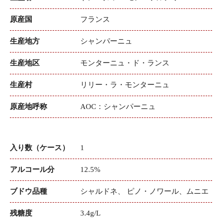
原産国
フランス
生産地方
シャンパーニュ
生産地区
モンターニュ・ド・ランス
生産村
リリー・ラ・モンターニュ
原産地呼称
AOC：シャンパーニュ
入り数（ケース）
1
アルコール分
12.5%
ブドウ品種
シャルドネ、 ピノ・ノワール、ムニエ
残糖度
3.4g/L