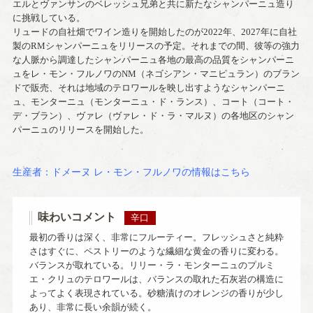
エルとヴァンサンのベレッシュ兄弟と共に新たなシャンパーニュ造り
に挑戦している。
リュードの自社畑でワイン造りを開始したのが2022年、2027年に自社
製のRMシャンパーニュをリリースの予定。それまでの間、彼等の強力
な人脈から調達したシャンパーニュ各地の最高の品質をシャンパーニ
ュをレ・モン・フルノワのNM（ネゴシアン・マニピュラン）のブラン
ドで販売、それは地域のテロワールを映し出すようなシャンパーニ
ュ、モンターニュ（モンターニュ・ド・ランス）、コート（コート・
デ・ブラン）、ヴァレ（ヴァレ・ド・ラ・マルヌ）の各地区のシャン
パーニュのリリースを開始した。
生産者：ドメーヌ レ・モン・フルノワの情報はこちら
味わいコメント
辛口
最初の香りは深く、非常にフルーティー。フレッシュさと純粋
さはすぐに、ペストリーのような繊細な黄金の香りに変わる。
バランスが取れている。リリー・ラ・モンターニュのプルミ
エ・クリュのテロワールは、バランスの取れた石灰岩の構造に
よってよく表現されている。砂糖漬けのオレンジの香りが少し
あり、非常に長い余韻が続く。