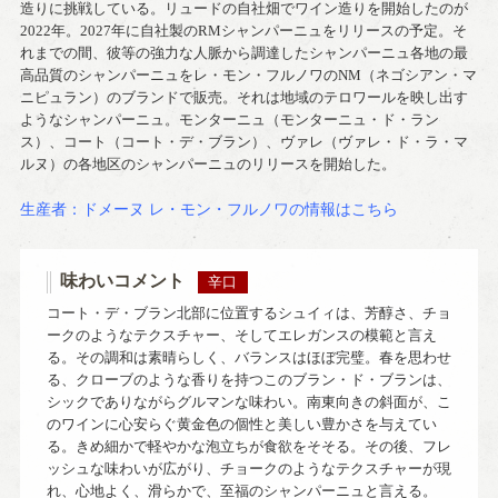
造りに挑戦している。リュードの自社畑でワイン造りを開始したのが
2022年。2027年に自社製のRMシャンパーニュをリリースの予定。そ
れまでの間、彼等の強力な人脈から調達したシャンパーニュ各地の最
高品質のシャンパーニュをレ・モン・フルノワのNM（ネゴシアン・マ
ニピュラン）のブランドで販売。それは地域のテロワールを映し出す
ようなシャンパーニュ。モンターニュ（モンターニュ・ド・ラン
ス）、コート（コート・デ・ブラン）、ヴァレ（ヴァレ・ド・ラ・マ
ルヌ）の各地区のシャンパーニュのリリースを開始した。
生産者：ドメーヌ レ・モン・フルノワの情報はこちら
味わいコメント
辛口
コート・デ・ブラン北部に位置するシュイィは、芳醇さ、チョ
ークのようなテクスチャー、そしてエレガンスの模範と言え
る。その調和は素晴らしく、バランスはほぼ完璧。春を思わせ
る、クローブのような香りを持つこのブラン・ド・ブランは、
シックでありながらグルマンな味わい。南東向きの斜面が、こ
のワインに心安らぐ黄金色の個性と美しい豊かさを与えてい
る。きめ細かで軽やかな泡立ちが食欲をそそる。その後、フレ
ッシュな味わいが広がり、チョークのようなテクスチャーが現
れ、心地よく、滑らかで、至福のシャンパーニュと言える。