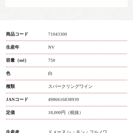
商品コード
71043300
生産年
NV
容量（ml）
750
色
白
種類
スパークリングワイン
JANコード
4986616838939
定価
18,000円（税抜）
生産者
ドメーヌ レ・モン・フルノワ