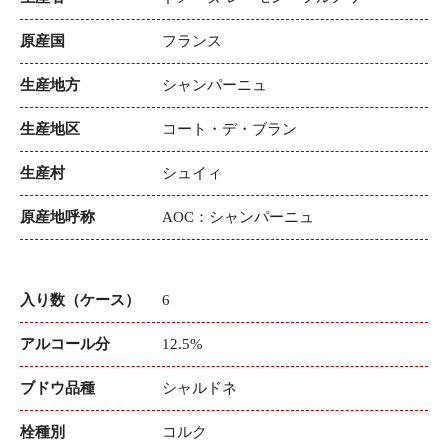
原産国
フランス
生産地方
シャンパーニュ
生産地区
コート・デ・ブラン
生産村
シュイィ
原産地呼称
AOC：シャンパーニュ
入り数（ケース）
6
アルコール分
12.5%
ブドウ品種
シャルドネ
栓種別
コルク