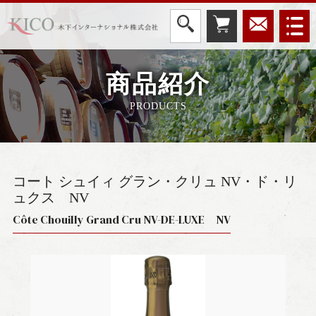
商品紹介
PRODUCTS
コート シュイィ グラン・クリュ NV・ド・リ
ュクス
NV
Côte Chouilly Grand Cru NV-DE-LUXE NV