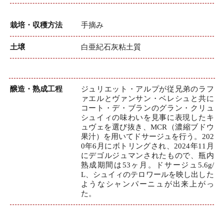
栽培・収穫方法
手摘み
土壌
白亜紀石灰粘土質
醸造・熟成工程
ジュリエット・アルプが従兄弟のラフ
ァエルとヴァンサン・ベレシュと共に
コート・デ・ブランのグラン・クリュ
シュイィの味わいを見事に表現したキ
ュヴェを選び抜き、MCR（濃縮ブドウ
果汁）を用いてドサージュを行う。202
0年6月にボトリングされ、2024年11月
にデゴルジュマンされたもので、瓶内
熟成期間は53ヶ月。ドサージュ5.6g/
L、シュイィのテロワールを映し出した
ようなシャンパーニュが出来上がっ
た。