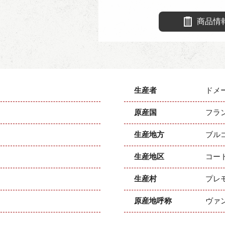
商品情
生産者
ドメ
原産国
フラ
生産地方
ブル
生産地区
コー
生産村
プレ
原産地呼称
ヴァ