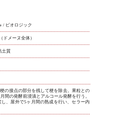
 / ビオロジック
ha（ドメーヌ全体）
粘土質
本
果梗の接点の部分を残して梗を除去。果粒との
ヶ月間の発酵前浸漬とアルコール発酵を行う。
戻し、屋外で5ヶ月間の熟成を行い、セラー内