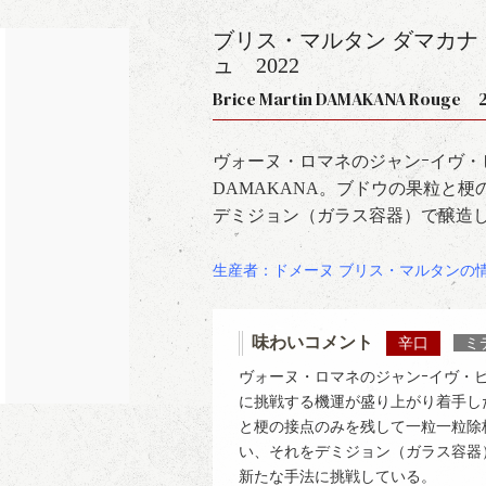
ブリス・マルタン ダマカナ
ュ
2022
Brice Martin DAMAKANA Rouge 
ヴォーヌ・ロマネのジャンｰイヴ
DAMAKANA。ブドウの果粒と
デミジョン（ガラス容器）で醸造
生産者：ドメーヌ ブリス・マルタンの
味わいコメント
辛口
ミ
ヴォーヌ・ロマネのジャンｰイヴ・
に挑戦する機運が盛り上がり着手した
と梗の接点のみを残して一粒一粒除
い、それをデミジョン（ガラス容器
新たな手法に挑戦している。