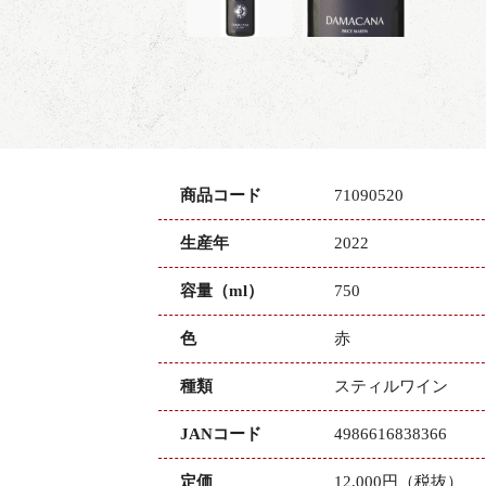
商品コード
71090520
生産年
2022
容量（ml）
750
色
赤
種類
スティルワイン
JANコード
4986616838366
定価
12,000円（税抜）