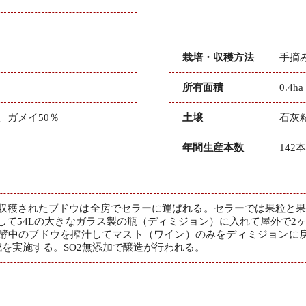
栽培・収穫方法
手摘み
所有面積
0.4
、ガメイ50％
土壌
石灰
年間生産本数
142
収穫されたブドウは全房でセラーに運ばれる。セラーでは果粒と
して54Lの大きなガラス製の瓶（ディミジョン）に入れて屋外で2
酵中のブドウを搾汁してマスト（ワイン）のみをディミジョンに
成を実施する。SO2無添加で醸造が行われる。