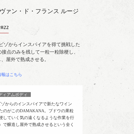
 ヴァン・ド・フランス ルージ
2022
・ビゾからインスパイアを得て挑戦した
梗の接点のみを残して一粒一粒除梗し、
し、屋外で熟成させる。
情報はこちら
ディアムボディ
ビゾからのインスパイアで新たなワイン
のがこのDAMAKANA。ブドウの果粒
梗していく気の遠くなるような作業を行
）で醸造し屋外で熟成させるという全く