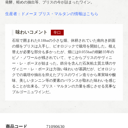
発酵、軽めの抽出等、ブリスの今が詰まったワイン。
生産者：ドメーヌ ブリス・マルタンの情報はこちら
味わいコメント
辛口
石垣で囲まれた0.18haの小さな畑、休耕されていた南向き斜面
の畑をブリスは入手し、ビオロジックで栽培を開始した。植え
替えが必要な部分も多かったが、畑には0.055haの樹齢35年の
ピノ・ノワールが残されていて、そこからブリスのサヴィニ
ー・レ・ボーヌが始まった。鉄分を含んだ石灰粘土質土壌のサ
ヴィニー・レ・ボーヌは力強い味わいが基調だが、ビオロジッ
クでの栽培や抽出を抑えたブリスのワイン造りから果実味や酸
味、美しいタンニン等の要素のバランスが取れた味わいを感じ
ることが出来る。ブリス・マルタンの力量を感じさせる見事な
ブルゴーニュワインだ。
商品コード
71090630