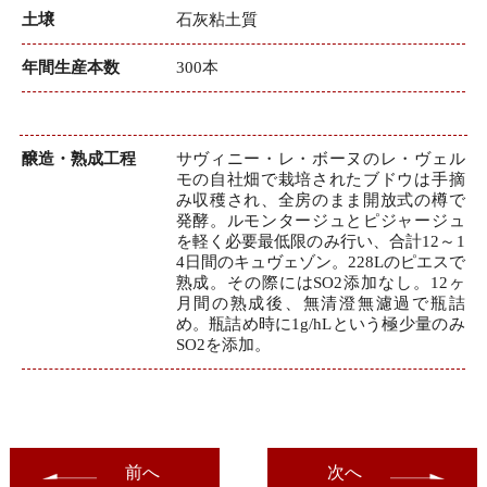
土壌
石灰粘土質
年間生産本数
300本
醸造・熟成工程
サヴィニー・レ・ボーヌのレ・ヴェル
モの自社畑で栽培されたブドウは手摘
み収穫され、全房のまま開放式の樽で
発酵。ルモンタージュとピジャージュ
を軽く必要最低限のみ行い、合計12～1
4日間のキュヴェゾン。228Lのピエスで
熟成。その際にはSO2添加なし。12ヶ
月間の熟成後、無清澄無濾過で瓶詰
め。瓶詰め時に1g/hLという極少量のみ
SO2を添加。
前へ
次へ