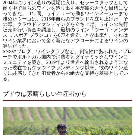
2004年にワイン造りの現場に入り、セラースタッフとして
働く中で自らのワインを造り出す事が彼の大きな目標にな
ってきた。11年間、ワイナリーで働きワインメーカーまで
務めたウーゴは、2016年自らのブランドを立ち上げた。そ
の際、クラウドファンディングを立ち上げ、ワインの先行
販売を行い資金を調達し、最初のワイン「ウーゴ・メンデ
ス リスボア ブランコ」を877本造ることが出来た。それは
ワイン業界において全く新たなアプローチによるワインの
誕生だった。
SNSやブログ、ワインクラブなど、創造性にあふれたアプロ
ーチでポルトガル国内で消費者とダイナミックなワインコ
ミュニティを築き、2019年より世界へ輸出されるようにな
った現在でもクラウドファンディング以来、彼のワイン造
りに共感してきた消費者からの絶大な支持を基盤としてい
る。
ブドウは素晴らしい生産者から