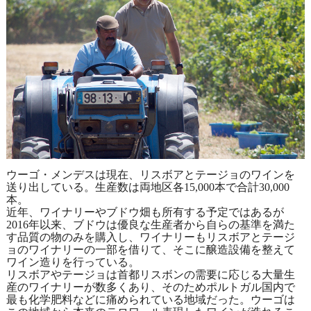
ウーゴ・メンデスは現在、リスボアとテージョのワインを
送り出している。生産数は両地区各15,000本で合計30,000
本。
近年、ワイナリーやブドウ畑も所有する予定ではあるが
2016年以来、ブドウは優良な生産者から自らの基準を満た
す品質の物のみを購入し、ワイナリーもリスボアとテージ
ョのワイナリーの一部を借りて、そこに醸造設備を整えて
ワイン造りを行っている。
リスボアやテージョは首都リスボンの需要に応じる大量生
産のワイナリーが数多くあり、そのためポルトガル国内で
最も化学肥料などに痛められている地域だった。ウーゴは