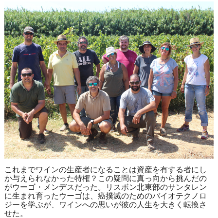
これまでワインの生産者になることは資産を有する者にし
か与えられなかった特権？この疑問に真っ向から挑んだの
がウーゴ・メンデスだった。リスボン北東部のサンタレン
に生まれ育ったウーゴは、癌撲滅のためのバイオテクノロ
ジーを学ぶが、ワインへの思いが彼の人生を大きく転換さ
せた。