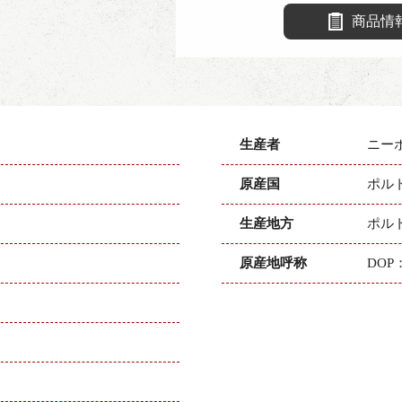
商品情
生産者
ニー
原産国
ポル
生産地方
ポル
原産地呼称
DOP