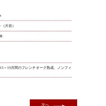
み
ト（片岩）
0本
5～19月間のフレンチオーク熟成。ノンフィ
次へ