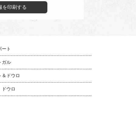
報を印刷する
ポート
トガル
ト＆ドウロ
：ドウロ