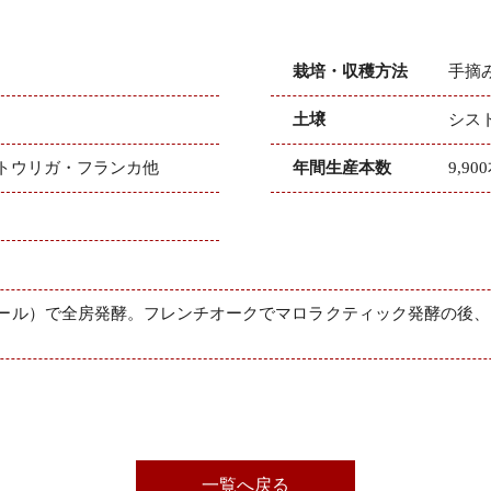
栽培・収穫方法
手摘
土壌
シス
トウリガ・フランカ他
年間生産本数
9,90
ール）で全房発酵。フレンチオークでマロラクティック発酵の後、1
一覧へ戻る