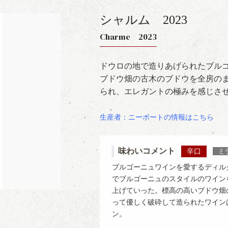
シャルム
2023
Charme 2023
ドウロの地で造りあげられたブル
ブドウ畑の古木のブドウを全房の
られ、エレガントの極みを感じさ
生産者：ニーポートの情報はこちら
味わいコメント
辛口
ミ
ブルゴーニュワインを愛するディル
でブルゴーニュのスタイルのワイン
上げていった。標高の高いブドウ畑
って優しく破砕して造られたワイン
ン。