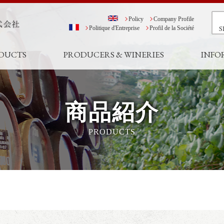
Policy
Company Profile
S
Politique d'Entreprise
Profil de la Société
DUCTS
PRODUCERS & WINERIES
INFO
商品紹介
PRODUCTS